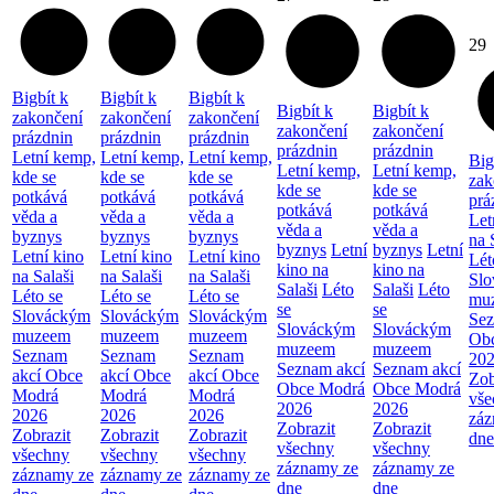
29
Bigbít k
Bigbít k
Bigbít k
Bigbít k
Bigbít k
zakončení
zakončení
zakončení
zakončení
zakončení
prázdnin
prázdnin
prázdnin
prázdnin
prázdnin
Letní kemp,
Letní kemp,
Letní kemp,
Big
Letní kemp,
Letní kemp,
kde se
kde se
kde se
zak
kde se
kde se
potkává
potkává
potkává
prá
potkává
potkává
věda a
věda a
věda a
Let
věda a
věda a
byznys
byznys
byznys
na 
byznys
Letní
byznys
Letní
Letní kino
Letní kino
Letní kino
Lét
kino na
kino na
na Salaši
na Salaši
na Salaši
Sl
Salaši
Léto
Salaši
Léto
Léto se
Léto se
Léto se
mu
se
se
Slováckým
Slováckým
Slováckým
Sez
Slováckým
Slováckým
muzeem
muzeem
muzeem
Ob
muzeem
muzeem
Seznam
Seznam
Seznam
20
Seznam akcí
Seznam akcí
akcí Obce
akcí Obce
akcí Obce
Zob
Obce Modrá
Obce Modrá
Modrá
Modrá
Modrá
vše
2026
2026
2026
2026
2026
záz
Zobrazit
Zobrazit
Zobrazit
Zobrazit
Zobrazit
dne
všechny
všechny
všechny
všechny
všechny
záznamy ze
záznamy ze
záznamy ze
záznamy ze
záznamy ze
dne
dne