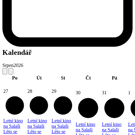
Kalendář
Srpen
2026
Po
Út
St
Čt
Pá
27
28
29
30
31
1
Letní kino
Letní kino
Letní kino
Letní kino
Letní kino
Let
na Salaši
na Salaši
na Salaši
na Salaši
na Salaši
na 
Léto se
Léto se
Léto se