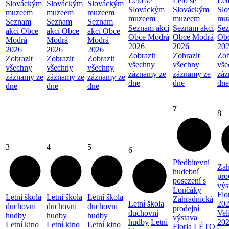
Léto se
Léto se
Lét
Slováckým
Slováckým
Slováckým
Slováckým
Slováckým
Sl
muzeem
muzeem
muzeem
muzeem
muzeem
mu
Seznam
Seznam
Seznam
Seznam akcí
Seznam akcí
Sez
akcí Obce
akcí Obce
akcí Obce
Obce Modrá
Obce Modrá
Ob
Modrá
Modrá
Modrá
2026
2026
20
2026
2026
2026
Zobrazit
Zobrazit
Zob
Zobrazit
Zobrazit
Zobrazit
všechny
všechny
vše
všechny
všechny
všechny
záznamy ze
záznamy ze
záz
záznamy ze
záznamy ze
záznamy ze
dne
dne
dne
dne
dne
dne
7
8
3
4
5
6
Předbitevní
Zah
hudební
pro
posezení s
výs
Lončáky
Flo
Letní škola
Letní škola
Letní škola
Zahradnická
Letní škola
20
duchovní
duchovní
duchovní
prodejní
duchovní
Vel
hudby
hudby
hudby
výstava
hudby
Letní
202
Letní kino
Letní kino
Letní kino
Floria LÉTO