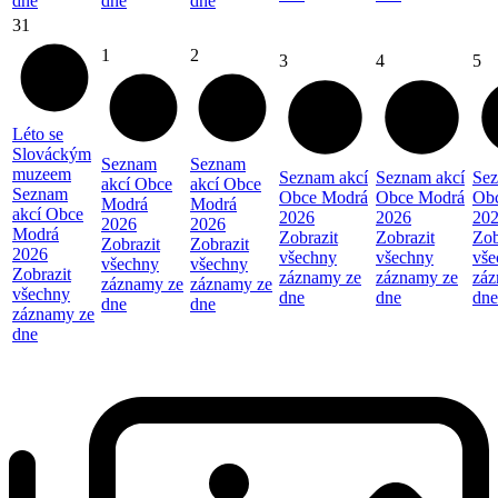
dne
dne
dne
31
1
2
3
4
5
Léto se
Slováckým
Seznam
Seznam
muzeem
Seznam akcí
Seznam akcí
Sez
akcí Obce
akcí Obce
Seznam
Obce Modrá
Obce Modrá
Ob
Modrá
Modrá
akcí Obce
2026
2026
20
2026
2026
Modrá
Zobrazit
Zobrazit
Zob
Zobrazit
Zobrazit
2026
všechny
všechny
vše
všechny
všechny
Zobrazit
záznamy ze
záznamy ze
záz
záznamy ze
záznamy ze
všechny
dne
dne
dne
dne
dne
záznamy ze
dne