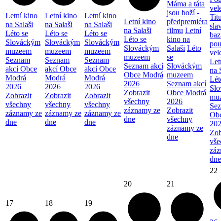
Máma a táta
vel
jsou boží -
Letní kino
Letní kino
Letní kino
Tit
Letní kino
předpremiéra
na Salaši
na Salaši
na Salaši
sla
na Salaši
filmu
Letní
Léto se
Léto se
Léto se
baz
Léto se
kino na
Slováckým
Slováckým
Slováckým
pou
Slováckým
Salaši
Léto
muzeem
muzeem
muzeem
vel
muzeem
se
Seznam
Seznam
Seznam
Let
Seznam akcí
Slováckým
akcí Obce
akcí Obce
akcí Obce
na 
Obce Modrá
muzeem
Modrá
Modrá
Modrá
Lét
2026
Seznam akcí
2026
2026
2026
Sl
Zobrazit
Obce Modrá
Zobrazit
Zobrazit
Zobrazit
mu
všechny
2026
všechny
všechny
všechny
Sez
záznamy ze
Zobrazit
záznamy ze
záznamy ze
záznamy ze
Ob
dne
všechny
dne
dne
dne
20
záznamy ze
Zob
dne
vše
záz
dne
22
20
21
17
18
19