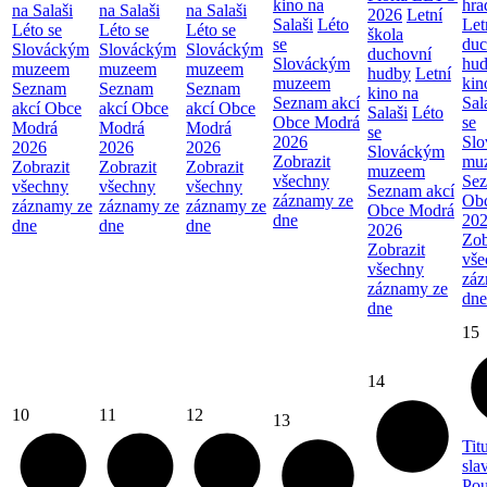
kino na
hra
na Salaši
na Salaši
na Salaši
2026
Letní
Salaši
Léto
Let
Léto se
Léto se
Léto se
škola
se
duc
Slováckým
Slováckým
Slováckým
duchovní
Slováckým
hu
muzeem
muzeem
muzeem
hudby
Letní
muzeem
kin
Seznam
Seznam
Seznam
kino na
Seznam akcí
Sal
akcí Obce
akcí Obce
akcí Obce
Salaši
Léto
Obce Modrá
se
Modrá
Modrá
Modrá
se
2026
Sl
2026
2026
2026
Slováckým
Zobrazit
mu
Zobrazit
Zobrazit
Zobrazit
muzeem
všechny
Sez
všechny
všechny
všechny
Seznam akcí
záznamy ze
Ob
záznamy ze
záznamy ze
záznamy ze
Obce Modrá
dne
20
dne
dne
dne
2026
Zob
Zobrazit
vše
všechny
záz
záznamy ze
dne
dne
15
14
10
11
12
13
Tit
sla
Pou