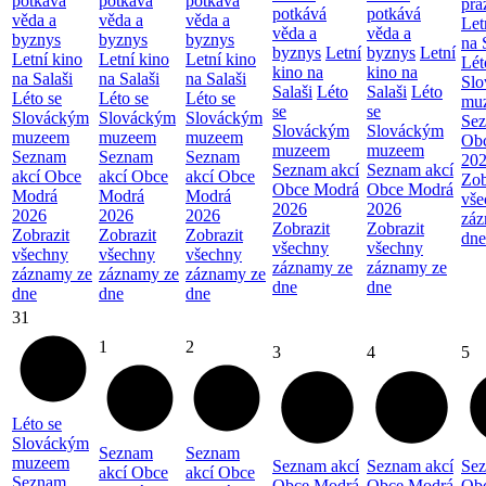
potkává
potkává
potkává
prá
potkává
potkává
věda a
věda a
věda a
Let
věda a
věda a
byznys
byznys
byznys
na 
byznys
Letní
byznys
Letní
Letní kino
Letní kino
Letní kino
Lét
kino na
kino na
na Salaši
na Salaši
na Salaši
Sl
Salaši
Léto
Salaši
Léto
Léto se
Léto se
Léto se
mu
se
se
Slováckým
Slováckým
Slováckým
Sez
Slováckým
Slováckým
muzeem
muzeem
muzeem
Ob
muzeem
muzeem
Seznam
Seznam
Seznam
20
Seznam akcí
Seznam akcí
akcí Obce
akcí Obce
akcí Obce
Zob
Obce Modrá
Obce Modrá
Modrá
Modrá
Modrá
vše
2026
2026
2026
2026
2026
záz
Zobrazit
Zobrazit
Zobrazit
Zobrazit
Zobrazit
dne
všechny
všechny
všechny
všechny
všechny
záznamy ze
záznamy ze
záznamy ze
záznamy ze
záznamy ze
dne
dne
dne
dne
dne
31
1
2
3
4
5
Léto se
Slováckým
Seznam
Seznam
muzeem
Seznam akcí
Seznam akcí
Sez
akcí Obce
akcí Obce
Seznam
Obce Modrá
Obce Modrá
Ob