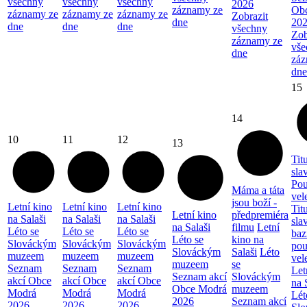
všechny
všechny
všechny
2026
záznamy ze
Ob
záznamy ze
záznamy ze
záznamy ze
Zobrazit
dne
20
dne
dne
dne
všechny
Zob
záznamy ze
vše
dne
záz
dne
15
14
10
11
12
13
Tit
sla
Pou
Máma a táta
vel
jsou boží -
Letní kino
Letní kino
Letní kino
Tit
Letní kino
předpremiéra
na Salaši
na Salaši
na Salaši
sla
na Salaši
filmu
Letní
Léto se
Léto se
Léto se
baz
Léto se
kino na
Slováckým
Slováckým
Slováckým
pou
Slováckým
Salaši
Léto
muzeem
muzeem
muzeem
vel
muzeem
se
Seznam
Seznam
Seznam
Let
Seznam akcí
Slováckým
akcí Obce
akcí Obce
akcí Obce
na 
Obce Modrá
muzeem
Modrá
Modrá
Modrá
Lét
2026
Seznam akcí
2026
2026
2026