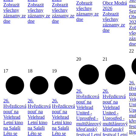
Sl
Zobrazit
Obce Modrá
Zobrazit
Zobrazit
Zobrazit
mu
všechny
2026
všechny
všechny
všechny
Sez
záznamy ze
Zobrazit
záznamy ze
záznamy ze
záznamy ze
Ob
dne
všechny
dne
dne
dne
20
záznamy ze
Zob
dne
vše
záz
dne
22
20
21
17
18
19
26.
Hvě
26.
26.
pou
Hvězdicová
Hvězdicová
Vel
26.
26.
26.
pouť na
pouť na
Uni
Hvězdicová
Hvězdicová
Hvězdicová
Velehrad
Velehrad
Upr
pouť na
pouť na
pouť na
United -
United -
mul
Velehrad
Velehrad
Velehrad
Uprostřed -
Uprostřed -
kře
Letní kino
Letní kino
Letní kino
multižánrový
multižánrový
fest
na Salaši
na Salaši
na Salaši
křesťanský
křesťanský
Big
Léto se
Léto se
Léto se
festival
Letní
festival
Letní