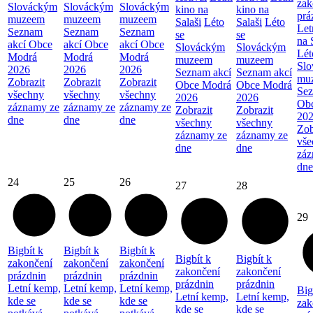
zak
Slováckým
Slováckým
Slováckým
kino na
kino na
prá
muzeem
muzeem
muzeem
Salaši
Léto
Salaši
Léto
Let
Seznam
Seznam
Seznam
se
se
na 
akcí Obce
akcí Obce
akcí Obce
Slováckým
Slováckým
Lét
Modrá
Modrá
Modrá
muzeem
muzeem
Sl
2026
2026
2026
Seznam akcí
Seznam akcí
mu
Zobrazit
Zobrazit
Zobrazit
Obce Modrá
Obce Modrá
Sez
všechny
všechny
všechny
2026
2026
Ob
záznamy ze
záznamy ze
záznamy ze
Zobrazit
Zobrazit
20
dne
dne
dne
všechny
všechny
Zob
záznamy ze
záznamy ze
vše
dne
dne
záz
dne
24
25
26
27
28
29
Bigbít k
Bigbít k
Bigbít k
Bigbít k
Bigbít k
zakončení
zakončení
zakončení
zakončení
zakončení
prázdnin
prázdnin
prázdnin
prázdnin
prázdnin
Letní kemp,
Letní kemp,
Letní kemp,
Big
Letní kemp,
Letní kemp,
kde se
kde se
kde se
zak
kde se
kde se