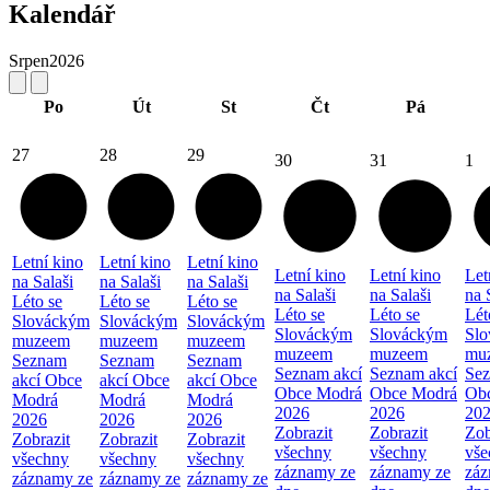
Kalendář
Srpen
2026
Po
Út
St
Čt
Pá
27
28
29
30
31
1
Letní kino
Letní kino
Letní kino
Letní kino
Letní kino
Let
na Salaši
na Salaši
na Salaši
na Salaši
na Salaši
na 
Léto se
Léto se
Léto se
Léto se
Léto se
Lét
Slováckým
Slováckým
Slováckým
Slováckým
Slováckým
Sl
muzeem
muzeem
muzeem
muzeem
muzeem
mu
Seznam
Seznam
Seznam
Seznam akcí
Seznam akcí
Sez
akcí Obce
akcí Obce
akcí Obce
Obce Modrá
Obce Modrá
Ob
Modrá
Modrá
Modrá
2026
2026
20
2026
2026
2026
Zobrazit
Zobrazit
Zob
Zobrazit
Zobrazit
Zobrazit
všechny
všechny
vše
všechny
všechny
všechny
záznamy ze
záznamy ze
záz
záznamy ze
záznamy ze
záznamy ze