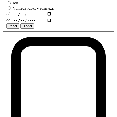
rok
Vyhledat dok. v rozmezí:
od:
do:
Reset
Hledat