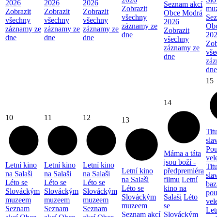
2026
2026
2026
Seznam akcí
Zobrazit
mu
Zobrazit
Zobrazit
Zobrazit
Obce Modrá
všechny
Sez
všechny
všechny
všechny
2026
záznamy ze
Ob
záznamy ze
záznamy ze
záznamy ze
Zobrazit
dne
20
dne
dne
dne
všechny
Zob
záznamy ze
vše
dne
záz
dne
15
14
10
11
12
13
Tit
sla
Pou
Máma a táta
vel
jsou boží -
Letní kino
Letní kino
Letní kino
Tit
Letní kino
předpremiéra
na Salaši
na Salaši
na Salaši
sla
na Salaši
filmu
Letní
Léto se
Léto se
Léto se
baz
Léto se
kino na
Slováckým
Slováckým
Slováckým
pou
Slováckým
Salaši
Léto
muzeem
muzeem
muzeem
vel
muzeem
se
Seznam
Seznam
Seznam
Let
Seznam akcí
Slováckým