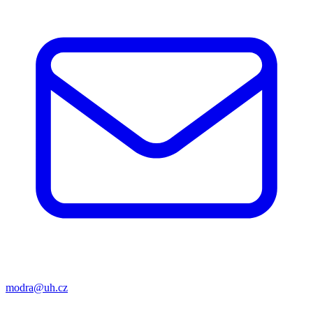
modra@uh.cz