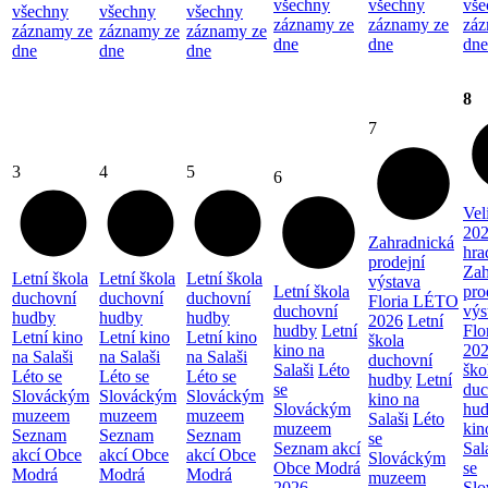
všechny
všechny
vše
všechny
všechny
všechny
záznamy ze
záznamy ze
záz
záznamy ze
záznamy ze
záznamy ze
dne
dne
dne
dne
dne
dne
8
7
3
4
5
6
Vel
202
Zahradnická
hra
prodejní
Zah
Letní škola
Letní škola
Letní škola
výstava
Letní škola
pro
duchovní
duchovní
duchovní
Floria LÉTO
duchovní
výs
hudby
hudby
hudby
2026
Letní
hudby
Letní
Flo
Letní kino
Letní kino
Letní kino
škola
kino na
20
na Salaši
na Salaši
na Salaši
duchovní
Salaši
Léto
ško
Léto se
Léto se
Léto se
hudby
Letní
se
duc
Slováckým
Slováckým
Slováckým
kino na
Slováckým
hu
muzeem
muzeem
muzeem
Salaši
Léto
muzeem
kin
Seznam
Seznam
Seznam
se
Seznam akcí
Sal
akcí Obce
akcí Obce
akcí Obce
Slováckým
Obce Modrá
se
Modrá
Modrá
Modrá
muzeem
2026
Sl