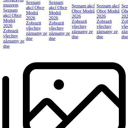
Seznam
Seznam
muzeem
Seznam akcí
Seznam akcí
Sez
akcí Obce
akcí Obce
Seznam
Obce Modrá
Obce Modrá
Ob
Modrá
Modrá
akcí Obce
2026
2026
20
2026
2026
Modrá
Zobrazit
Zobrazit
Zob
Zobrazit
Zobrazit
2026
všechny
všechny
vše
všechny
všechny
Zobrazit
záznamy ze
záznamy ze
záz
záznamy ze
záznamy ze
všechny
dne
dne
dne
dne
dne
záznamy ze
dne