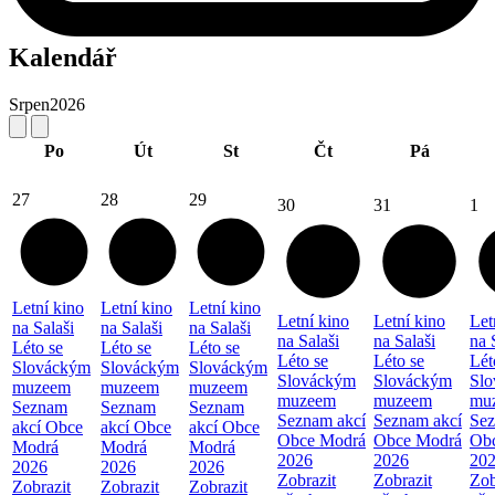
Kalendář
Srpen
2026
Po
Út
St
Čt
Pá
27
28
29
30
31
1
Letní kino
Letní kino
Letní kino
Letní kino
Letní kino
Let
na Salaši
na Salaši
na Salaši
na Salaši
na Salaši
na 
Léto se
Léto se
Léto se
Léto se
Léto se
Lét
Slováckým
Slováckým
Slováckým
Slováckým
Slováckým
Sl
muzeem
muzeem
muzeem
muzeem
muzeem
mu
Seznam
Seznam
Seznam
Seznam akcí
Seznam akcí
Sez
akcí Obce
akcí Obce
akcí Obce
Obce Modrá
Obce Modrá
Ob
Modrá
Modrá
Modrá
2026
2026
20
2026
2026
2026
Zobrazit
Zobrazit
Zob
Zobrazit
Zobrazit
Zobrazit