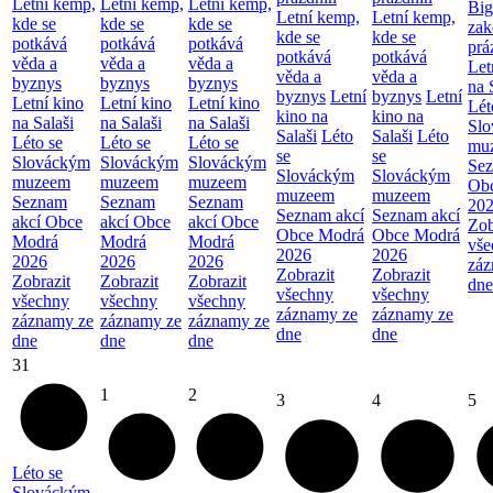
Letní kemp,
Letní kemp,
Letní kemp,
Big
Letní kemp,
Letní kemp,
kde se
kde se
kde se
zak
kde se
kde se
potkává
potkává
potkává
prá
potkává
potkává
věda a
věda a
věda a
Let
věda a
věda a
byznys
byznys
byznys
na 
byznys
Letní
byznys
Letní
Letní kino
Letní kino
Letní kino
Lét
kino na
kino na
na Salaši
na Salaši
na Salaši
Sl
Salaši
Léto
Salaši
Léto
Léto se
Léto se
Léto se
mu
se
se
Slováckým
Slováckým
Slováckým
Sez
Slováckým
Slováckým
muzeem
muzeem
muzeem
Ob
muzeem
muzeem
Seznam
Seznam
Seznam
20
Seznam akcí
Seznam akcí
akcí Obce
akcí Obce
akcí Obce
Zob
Obce Modrá
Obce Modrá
Modrá
Modrá
Modrá
vše
2026
2026
2026
2026
2026
záz
Zobrazit
Zobrazit
Zobrazit
Zobrazit
Zobrazit
dne
všechny
všechny
všechny
všechny
všechny
záznamy ze
záznamy ze
záznamy ze
záznamy ze
záznamy ze
dne
dne
dne
dne
dne
31
1
2
3
4
5
Léto se
Slováckým