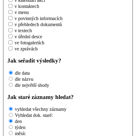
v kalendáři akcí
v kontaktech
v menu
v povinných informacích
v přehledech dokumentů
v textech
v úřední desce
ve fotogaleriích
ve zprávách
Jak seřadit výsledky?
dle data
dle názvu
dle největší shody
Jak staré záznamy hledat?
vyhledat všechny záznamy
Vyhledat dok. staré:
den
týden
měsíc