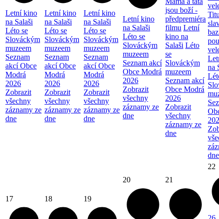
Máma a táta
vel
jsou boží -
Letní kino
Letní kino
Letní kino
Tit
Letní kino
předpremiéra
na Salaši
na Salaši
na Salaši
sla
na Salaši
filmu
Letní
Léto se
Léto se
Léto se
baz
Léto se
kino na
Slováckým
Slováckým
Slováckým
pou
Slováckým
Salaši
Léto
muzeem
muzeem
muzeem
vel
muzeem
se
Seznam
Seznam
Seznam
Let
Seznam akcí
Slováckým
akcí Obce
akcí Obce
akcí Obce
na 
Obce Modrá
muzeem
Modrá
Modrá
Modrá
Lét
2026
Seznam akcí
2026
2026
2026
Sl
Zobrazit
Obce Modrá
Zobrazit
Zobrazit
Zobrazit
mu
všechny
2026
všechny
všechny
všechny
Sez
záznamy ze
Zobrazit
záznamy ze
záznamy ze
záznamy ze
Ob
dne
všechny
dne
dne
dne
20
záznamy ze
Zob
dne
vše
záz
dne
22
20
21
17
18
19
26.