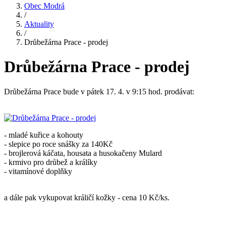
Obec Modrá
/
Aktuality
/
Drůbežárna Prace - prodej
Drůbežárna Prace - prodej
Drůbežárna Prace bude v pátek 17. 4. v 9:15 hod. prodávat:
- mladé kuřice a kohouty
- slepice po roce snášky za 140Kč
- brojlerová káčata, housata a husokačeny Mulard
- krmivo pro drůbež a králíky
- vitamínové doplňky
a dále pak vykupovat králičí kožky - cena 10 Kč/ks.