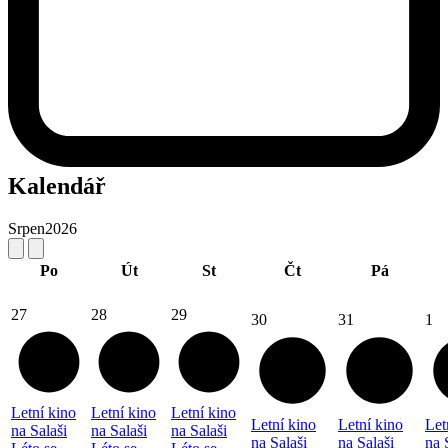
Kalendář
Srpen
2026
Po
Út
St
Čt
Pá
27
28
29
30
31
1
Letní kino
Letní kino
Letní kino
Letní kino
Letní kino
Let
na Salaši
na Salaši
na Salaši
na Salaši
na Salaši
na 