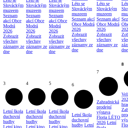
Léto se
Léto se
Léto se
Léto se
Léto se
Lét
Slováckým
Slováckým
Slováckým
Slováckým
Slováckým
Sl
muzeem
muzeem
muzeem
muzeem
muzeem
mu
Seznam
Seznam
Seznam
Seznam akcí
Seznam akcí
Sez
akcí Obce
akcí Obce
akcí Obce
Obce Modrá
Obce Modrá
Ob
Modrá
Modrá
Modrá
2026
2026
20
2026
2026
2026
Zobrazit
Zobrazit
Zob
Zobrazit
Zobrazit
Zobrazit
všechny
všechny
vše
všechny
všechny
všechny
záznamy ze
záznamy ze
záz
záznamy ze
záznamy ze
záznamy ze
dne
dne
dne
dne
dne
dne
8
7
3
4
5
6
Vel
202
Zahradnická
hra
prodejní
Zah
Letní škola
Letní škola
Letní škola
výstava
Letní škola
pro
duchovní
duchovní
duchovní
Floria LÉTO
duchovní
výs
hudby
hudby
hudby
2026
Letní
hudby
Letní
Flo
Letní kino
Letní kino
Letní kino
škola