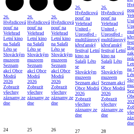
Hvě
26.
26.
pou
Hvězdicová
Hvězdicová
Vel
26.
26.
26.
pouť na
pouť na
Uni
Hvězdicová
Hvězdicová
Hvězdicová
Velehrad
Velehrad
Upr
pouť na
pouť na
pouť na
United -
United -
mul
Velehrad
Velehrad
Velehrad
Uprostřed -
Uprostřed -
kře
Letní kino
Letní kino
Letní kino
multižánrový
multižánrový
fest
na Salaši
na Salaši
na Salaši
křesťanský
křesťanský
Big
Léto se
Léto se
Léto se
festival
Letní
festival
Letní
zak
Slováckým
Slováckým
Slováckým
kino na
kino na
prá
muzeem
muzeem
muzeem
Salaši
Léto
Salaši
Léto
Let
Seznam
Seznam
Seznam
se
se
na 
akcí Obce
akcí Obce
akcí Obce
Slováckým
Slováckým
Lét
Modrá
Modrá
Modrá
muzeem
muzeem
Sl
2026
2026
2026
Seznam akcí
Seznam akcí
mu
Zobrazit
Zobrazit
Zobrazit
Obce Modrá
Obce Modrá
Sez
všechny
všechny
všechny
2026
2026
Ob
záznamy ze
záznamy ze
záznamy ze
Zobrazit
Zobrazit
20
dne
dne
dne
všechny
všechny
Zob
záznamy ze
záznamy ze
vše
dne
dne
záz
dne
24
25
26
27
28