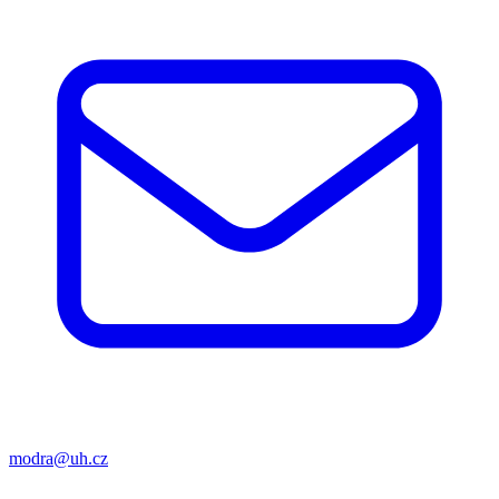
modra@uh.cz