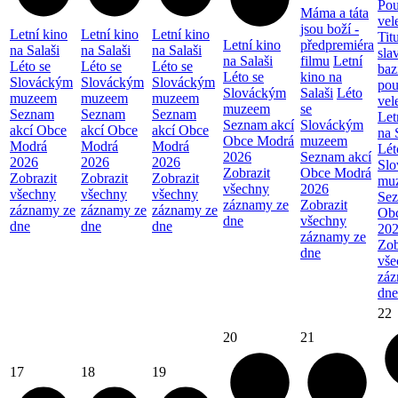
Pou
Máma a táta
vel
jsou boží -
Letní kino
Letní kino
Letní kino
Tit
Letní kino
předpremiéra
na Salaši
na Salaši
na Salaši
sla
na Salaši
filmu
Letní
Léto se
Léto se
Léto se
baz
Léto se
kino na
Slováckým
Slováckým
Slováckým
pou
Slováckým
Salaši
Léto
muzeem
muzeem
muzeem
vel
muzeem
se
Seznam
Seznam
Seznam
Let
Seznam akcí
Slováckým
akcí Obce
akcí Obce
akcí Obce
na 
Obce Modrá
muzeem
Modrá
Modrá
Modrá
Lét
2026
Seznam akcí
2026
2026
2026
Sl
Zobrazit
Obce Modrá
Zobrazit
Zobrazit
Zobrazit
mu
všechny
2026
všechny
všechny
všechny
Sez
záznamy ze
Zobrazit
záznamy ze
záznamy ze
záznamy ze
Ob
dne
všechny
dne
dne
dne
20
záznamy ze
Zob
dne
vše
záz
dne
22
20
21
17
18
19