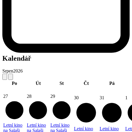
Kalendář
Srpen
2026
Po
Út
St
Čt
Pá
27
28
29
30
31
1
Letní kino
Letní kino
Letní kino
Letní kino
Letní kino
Let
na Salaši
na Salaši
na Salaši