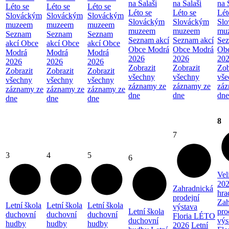
na Salaši
na Salaši
na 
Léto se
Léto se
Léto se
Léto se
Léto se
Lét
Slováckým
Slováckým
Slováckým
Slováckým
Slováckým
Sl
muzeem
muzeem
muzeem
muzeem
muzeem
mu
Seznam
Seznam
Seznam
Seznam akcí
Seznam akcí
Sez
akcí Obce
akcí Obce
akcí Obce
Obce Modrá
Obce Modrá
Ob
Modrá
Modrá
Modrá
2026
2026
20
2026
2026
2026
Zobrazit
Zobrazit
Zob
Zobrazit
Zobrazit
Zobrazit
všechny
všechny
vše
všechny
všechny
všechny
záznamy ze
záznamy ze
záz
záznamy ze
záznamy ze
záznamy ze
dne
dne
dne
dne
dne
dne
8
7
3
4
5
6
Vel
202
Zahradnická
hra
prodejní
Zah
Letní škola
Letní škola
Letní škola
výstava
Letní škola
pro
duchovní
duchovní
duchovní
Floria LÉTO
duchovní
výs
hudby
hudby
hudby
2026
Letní