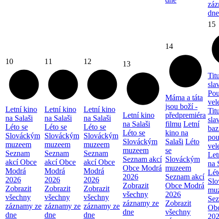
záz
dne
15
14
10
11
12
13
Tit
sla
Pou
Máma a táta
vel
jsou boží -
Letní kino
Letní kino
Letní kino
Tit
Letní kino
předpremiéra
na Salaši
na Salaši
na Salaši
sla
na Salaši
filmu
Letní
Léto se
Léto se
Léto se
baz
Léto se
kino na
Slováckým
Slováckým
Slováckým
pou
Slováckým
Salaši
Léto
muzeem
muzeem
muzeem
vel
muzeem
se
Seznam
Seznam
Seznam
Let
Seznam akcí
Slováckým
akcí Obce
akcí Obce
akcí Obce
na 
Obce Modrá
muzeem
Modrá
Modrá
Modrá
Lét
2026
Seznam akcí
2026
2026
2026
Sl
Zobrazit
Obce Modrá
Zobrazit
Zobrazit
Zobrazit
mu
všechny
2026
všechny
všechny
všechny
Sez
záznamy ze
Zobrazit
záznamy ze
záznamy ze
záznamy ze
Ob
dne
všechny
dne
dne
dne
20