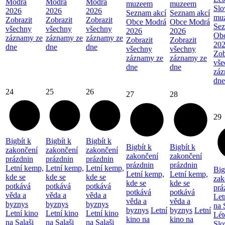
Modrá
Modrá
Modrá
muzeem
muzeem
Sl
2026
2026
2026
Seznam akcí
Seznam akcí
mu
Zobrazit
Zobrazit
Zobrazit
Obce Modrá
Obce Modrá
Sez
všechny
všechny
všechny
2026
2026
Ob
záznamy ze
záznamy ze
záznamy ze
Zobrazit
Zobrazit
20
dne
dne
dne
všechny
všechny
Zob
záznamy ze
záznamy ze
vše
dne
dne
záz
dne
24
25
26
27
28
29
Bigbít k
Bigbít k
Bigbít k
Bigbít k
Bigbít k
zakončení
zakončení
zakončení
zakončení
zakončení
prázdnin
prázdnin
prázdnin
prázdnin
prázdnin
Letní kemp,
Letní kemp,
Letní kemp,
Big
Letní kemp,
Letní kemp,
kde se
kde se
kde se
zak
kde se
kde se
potkává
potkává
potkává
prá
potkává
potkává
věda a
věda a
věda a
Let
věda a
věda a
byznys
byznys
byznys
na 
byznys
Letní
byznys
Letní
Letní kino
Letní kino
Letní kino
Lét
kino na
kino na
na Salaši
na Salaši
na Salaši
Sl