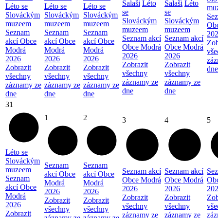
Salaši
Léto
Salaši
Léto
Léto se
Léto se
Léto se
mu
se
se
Slováckým
Slováckým
Slováckým
Sez
Slováckým
Slováckým
muzeem
muzeem
muzeem
Ob
muzeem
muzeem
Seznam
Seznam
Seznam
20
Seznam akcí
Seznam akcí
akcí Obce
akcí Obce
akcí Obce
Zob
Obce Modrá
Obce Modrá
Modrá
Modrá
Modrá
vše
2026
2026
2026
2026
2026
záz
Zobrazit
Zobrazit
Zobrazit
Zobrazit
Zobrazit
dne
všechny
všechny
všechny
všechny
všechny
záznamy ze
záznamy ze
záznamy ze
záznamy ze
záznamy ze
dne
dne
dne
dne
dne
31
1
2
3
4
5
Léto se
Slováckým
Seznam
Seznam
muzeem
Seznam akcí
Seznam akcí
Sez
akcí Obce
akcí Obce
Seznam
Obce Modrá
Obce Modrá
Ob
Modrá
Modrá
akcí Obce
2026
2026
20
2026
2026
Modrá
Zobrazit
Zobrazit
Zob
Zobrazit
Zobrazit
2026
všechny
všechny
vše
všechny
všechny
Zobrazit
záznamy ze
záznamy ze
záz
záznamy ze
záznamy ze