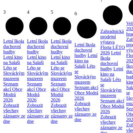
7
3
4
5
6
Vel
202
Zahradnická
hra
prodejní
Zah
Letní škola
Letní škola
Letní škola
výstava
Letní škola
pro
duchovní
duchovní
duchovní
Floria LÉTO
duchovní
výs
hudby
hudby
hudby
2026
Letní
hudby
Letní
Flo
Letní kino
Letní kino
Letní kino
škola
kino na
20
na Salaši
na Salaši
na Salaši
duchovní
Salaši
Léto
ško
Léto se
Léto se
Léto se
hudby
Letní
se
duc
Slováckým
Slováckým
Slováckým
kino na
Slováckým
hu
muzeem
muzeem
muzeem
Salaši
Léto
muzeem
kin
Seznam
Seznam
Seznam
se
Seznam akcí
Sal
akcí Obce
akcí Obce
akcí Obce
Slováckým
Obce Modrá
se
Modrá
Modrá
Modrá
muzeem
2026
Sl
2026
2026
2026
Seznam akcí
Zobrazit
mu
Zobrazit
Zobrazit
Zobrazit
Obce Modrá
všechny
Sez
všechny
všechny
všechny
2026
záznamy ze
Ob
záznamy ze
záznamy ze
záznamy ze
Zobrazit
dne
20
dne
dne
dne
všechny
Zob
záznamy ze
vše
dne