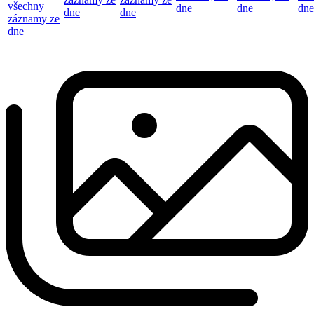
všechny
dne
dne
dne
dne
dne
záznamy ze
dne