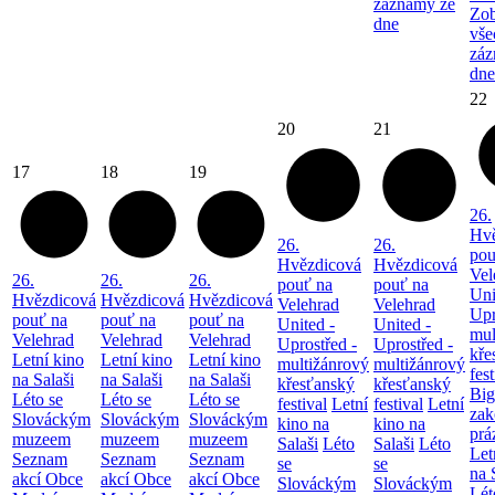
záznamy ze
Zob
dne
vše
záz
dne
22
20
21
17
18
19
26.
Hvě
26.
26.
pou
Hvězdicová
Hvězdicová
Vel
26.
26.
26.
pouť na
pouť na
Uni
Hvězdicová
Hvězdicová
Hvězdicová
Velehrad
Velehrad
Upr
pouť na
pouť na
pouť na
United -
United -
mul
Velehrad
Velehrad
Velehrad
Uprostřed -
Uprostřed -
kře
Letní kino
Letní kino
Letní kino
multižánrový
multižánrový
fest
na Salaši
na Salaši
na Salaši
křesťanský
křesťanský
Big
Léto se
Léto se
Léto se
festival
Letní
festival
Letní
zak
Slováckým
Slováckým
Slováckým
kino na
kino na
prá
muzeem
muzeem
muzeem
Salaši
Léto
Salaši
Léto
Let
Seznam
Seznam
Seznam
se
se
na 
akcí Obce
akcí Obce
akcí Obce
Slováckým
Slováckým
Lét