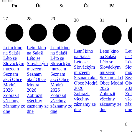
Po
Út
St
Čt
Pá
27
28
29
30
31
1
Letní kino
Letní kino
Letní kino
Letní kino
Letní kino
Let
na Salaši
na Salaši
na Salaši
na Salaši
na Salaši
na 
Léto se
Léto se
Léto se
Léto se
Léto se
Lét
Slováckým
Slováckým
Slováckým
Slováckým
Slováckým
Sl
muzeem
muzeem
muzeem
muzeem
muzeem
mu
Seznam
Seznam
Seznam
Seznam akcí
Seznam akcí
Sez
akcí Obce
akcí Obce
akcí Obce
Obce Modrá
Obce Modrá
Ob
Modrá
Modrá
Modrá
2026
2026
20
2026
2026
2026
Zobrazit
Zobrazit
Zob
Zobrazit
Zobrazit
Zobrazit
všechny
všechny
vše
všechny
všechny
všechny
záznamy ze
záznamy ze
záz
záznamy ze
záznamy ze
záznamy ze
dne
dne
dne
dne
dne
dne
8