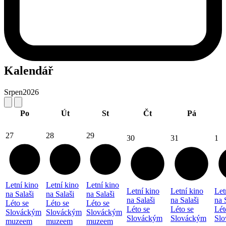
Kalendář
Srpen
2026
Po
Út
St
Čt
Pá
27
28
29
30
31
1
Letní kino
Letní kino
Letní kino
Letní kino
Letní kino
Let
na Salaši
na Salaši
na Salaši
na Salaši
na Salaši
na 
Léto se
Léto se
Léto se
Léto se
Léto se
Lét
Slováckým
Slováckým
Slováckým
Slováckým
Slováckým
Sl
muzeem
muzeem
muzeem