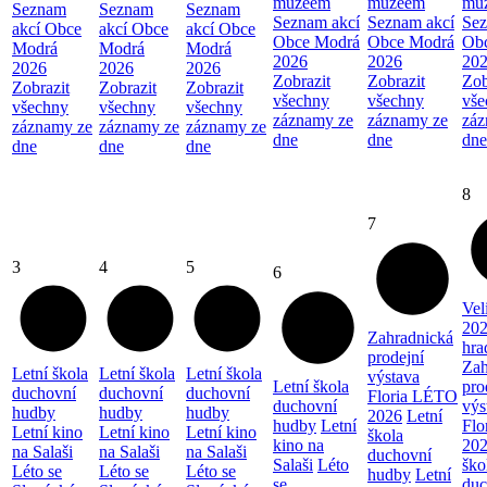
muzeem
muzeem
mu
Seznam
Seznam
Seznam
Seznam akcí
Seznam akcí
Sez
akcí Obce
akcí Obce
akcí Obce
Obce Modrá
Obce Modrá
Ob
Modrá
Modrá
Modrá
2026
2026
20
2026
2026
2026
Zobrazit
Zobrazit
Zob
Zobrazit
Zobrazit
Zobrazit
všechny
všechny
vše
všechny
všechny
všechny
záznamy ze
záznamy ze
záz
záznamy ze
záznamy ze
záznamy ze
dne
dne
dne
dne
dne
dne
8
7
3
4
5
6
Vel
202
Zahradnická
hra
prodejní
Zah
Letní škola
Letní škola
Letní škola
výstava
Letní škola
pro
duchovní
duchovní
duchovní
Floria LÉTO
duchovní
výs
hudby
hudby
hudby
2026
Letní
hudby
Letní
Flo
Letní kino
Letní kino
Letní kino
škola
kino na
20
na Salaši
na Salaši
na Salaši
duchovní
Salaši
Léto
ško
Léto se
Léto se
Léto se
hudby
Letní
se
duc