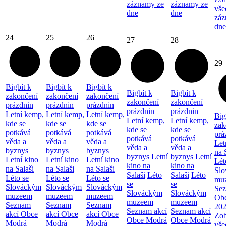
záznamy ze
záznamy ze
vše
dne
dne
záz
dne
24
25
26
27
28
29
Bigbít k
Bigbít k
Bigbít k
Bigbít k
Bigbít k
zakončení
zakončení
zakončení
zakončení
zakončení
prázdnin
prázdnin
prázdnin
prázdnin
prázdnin
Letní kemp,
Letní kemp,
Letní kemp,
Big
Letní kemp,
Letní kemp,
kde se
kde se
kde se
zak
kde se
kde se
potkává
potkává
potkává
prá
potkává
potkává
věda a
věda a
věda a
Let
věda a
věda a
byznys
byznys
byznys
na 
byznys
Letní
byznys
Letní
Letní kino
Letní kino
Letní kino
Lét
kino na
kino na
na Salaši
na Salaši
na Salaši
Sl
Salaši
Léto
Salaši
Léto
Léto se
Léto se
Léto se
mu
se
se
Slováckým
Slováckým
Slováckým
Sez
Slováckým
Slováckým
muzeem
muzeem
muzeem
Ob
muzeem
muzeem
Seznam
Seznam
Seznam
20
Seznam akcí
Seznam akcí
akcí Obce
akcí Obce
akcí Obce
Zob
Obce Modrá
Obce Modrá
Modrá
Modrá
Modrá
vše