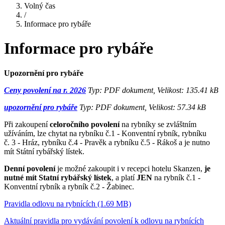
Volný čas
/
Informace pro rybáře
Informace pro rybáře
Upozornění pro rybáře
Ceny povolení na r. 2026
Typ: PDF dokument, Velikost: 135.41 kB
upozornění pro rybáře
Typ: PDF dokument, Velikost: 57.34 kB
Při zakoupení
celoročního
povolení
na rybníky se zvláštním
užíváním, lze chytat na rybníku č.1 - Konventní rybník, rybníku
č. 3 - Hráz, rybníku č.4 - Pravěk a rybníku č.5 - Rákoš a je nutno
mít Státní rybářský lístek.
Denní povolení
je možné zakoupit i v recepci hotelu Skanzen,
je
nutné mít Statní rybářský lístek
, a platí
JEN
na rybník č.1 -
Konventní rybník a rybník č.2 - Žabinec.
Pravidla odlovu na rybnících (1.69 MB)
Aktuální pravidla pro vydávání povolení k odlovu na rybnících