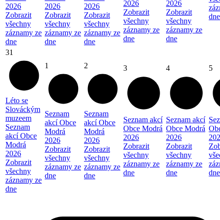
2026
2026
2026
2026
2026
záz
Zobrazit
Zobrazit
Zobrazit
Zobrazit
Zobrazit
dne
všechny
všechny
všechny
všechny
všechny
záznamy ze
záznamy ze
záznamy ze
záznamy ze
záznamy ze
dne
dne
dne
dne
dne
31
1
2
3
4
5
Léto se
Slováckým
Seznam
Seznam
muzeem
Seznam akcí
Seznam akcí
Sez
akcí Obce
akcí Obce
Seznam
Obce Modrá
Obce Modrá
Ob
Modrá
Modrá
akcí Obce
2026
2026
20
2026
2026
Modrá
Zobrazit
Zobrazit
Zob
Zobrazit
Zobrazit
2026
všechny
všechny
vše
všechny
všechny
Zobrazit
záznamy ze
záznamy ze
záz
záznamy ze
záznamy ze
všechny
dne
dne
dne
dne
dne
záznamy ze
dne