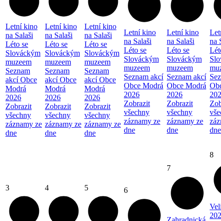
Letní kino
Letní kino
Letní kino
Letní kino
Letní kino
Let
na Salaši
na Salaši
na Salaši
na Salaši
na Salaši
na 
Léto se
Léto se
Léto se
Léto se
Léto se
Lét
Slováckým
Slováckým
Slováckým
Slováckým
Slováckým
Sl
muzeem
muzeem
muzeem
muzeem
muzeem
mu
Seznam
Seznam
Seznam
Seznam akcí
Seznam akcí
Sez
akcí Obce
akcí Obce
akcí Obce
Obce Modrá
Obce Modrá
Ob
Modrá
Modrá
Modrá
2026
2026
20
2026
2026
2026
Zobrazit
Zobrazit
Zob
Zobrazit
Zobrazit
Zobrazit
všechny
všechny
vše
všechny
všechny
všechny
záznamy ze
záznamy ze
záz
záznamy ze
záznamy ze
záznamy ze
dne
dne
dne
dne
dne
dne
8
7
3
4
5
6
Vel
202
Zahradnická