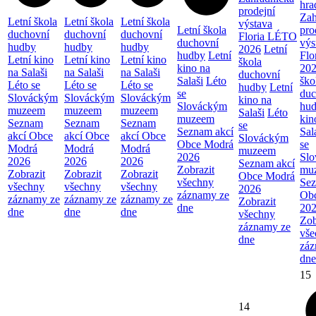
hra
prodejní
Zah
Letní škola
Letní škola
Letní škola
výstava
Letní škola
pro
duchovní
duchovní
duchovní
Floria LÉTO
duchovní
výs
hudby
hudby
hudby
2026
Letní
hudby
Letní
Flo
Letní kino
Letní kino
Letní kino
škola
kino na
20
na Salaši
na Salaši
na Salaši
duchovní
Salaši
Léto
ško
Léto se
Léto se
Léto se
hudby
Letní
se
duc
Slováckým
Slováckým
Slováckým
kino na
Slováckým
hu
muzeem
muzeem
muzeem
Salaši
Léto
muzeem
kin
Seznam
Seznam
Seznam
se
Seznam akcí
Sal
akcí Obce
akcí Obce
akcí Obce
Slováckým
Obce Modrá
se
Modrá
Modrá
Modrá
muzeem
2026
Sl
2026
2026
2026
Seznam akcí
Zobrazit
mu
Zobrazit
Zobrazit
Zobrazit
Obce Modrá
všechny
Sez
všechny
všechny
všechny
2026
záznamy ze
Ob
záznamy ze
záznamy ze
záznamy ze
Zobrazit
dne
20
dne
dne
dne
všechny
Zob
záznamy ze
vše
dne
záz
dne
15
14