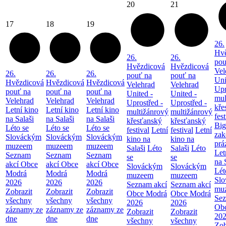
20
21
17
18
19
26.
Hvě
26.
26.
pou
Hvězdicová
Hvězdicová
Vel
26.
26.
26.
pouť na
pouť na
Uni
Hvězdicová
Hvězdicová
Hvězdicová
Velehrad
Velehrad
Upr
pouť na
pouť na
pouť na
United -
United -
mul
Velehrad
Velehrad
Velehrad
Uprostřed -
Uprostřed -
kře
Letní kino
Letní kino
Letní kino
multižánrový
multižánrový
fest
na Salaši
na Salaši
na Salaši
křesťanský
křesťanský
Big
Léto se
Léto se
Léto se
festival
Letní
festival
Letní
zak
Slováckým
Slováckým
Slováckým
kino na
kino na
prá
muzeem
muzeem
muzeem
Salaši
Léto
Salaši
Léto
Let
Seznam
Seznam
Seznam
se
se
na 
akcí Obce
akcí Obce
akcí Obce
Slováckým
Slováckým
Lét
Modrá
Modrá
Modrá
muzeem
muzeem
Sl
2026
2026
2026
Seznam akcí
Seznam akcí
mu
Zobrazit
Zobrazit
Zobrazit
Obce Modrá
Obce Modrá
Sez
všechny
všechny
všechny
2026
2026
Ob
záznamy ze
záznamy ze
záznamy ze
Zobrazit
Zobrazit
20
dne
dne
dne
všechny
všechny
Zob