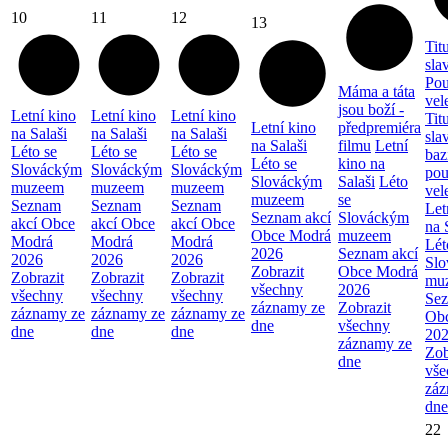
10
11
12
13
Tit
sla
Pou
Máma a táta
vel
jsou boží -
Letní kino
Letní kino
Letní kino
Tit
Letní kino
předpremiéra
na Salaši
na Salaši
na Salaši
sla
na Salaši
filmu
Letní
Léto se
Léto se
Léto se
baz
Léto se
kino na
Slováckým
Slováckým
Slováckým
pou
Slováckým
Salaši
Léto
muzeem
muzeem
muzeem
vel
muzeem
se
Seznam
Seznam
Seznam
Let
Seznam akcí
Slováckým
akcí Obce
akcí Obce
akcí Obce
na 
Obce Modrá
muzeem
Modrá
Modrá
Modrá
Lét
2026
Seznam akcí
2026
2026
2026
Sl
Zobrazit
Obce Modrá
Zobrazit
Zobrazit
Zobrazit
mu
všechny
2026
všechny
všechny
všechny
Sez
záznamy ze
Zobrazit
záznamy ze
záznamy ze
záznamy ze
Ob
dne
všechny
dne
dne
dne
20
záznamy ze
Zob
dne
vše
záz
dne
22