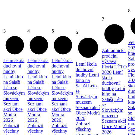
8
7
3
4
5
6
Vel
202
Zahradnická
hra
prodejní
Zah
Letní škola
Letní škola
Letní škola
výstava
Letní škola
pro
duchovní
duchovní
duchovní
Floria LÉTO
duchovní
výs
hudby
hudby
hudby
2026
Letní
hudby
Letní
Flo
Letní kino
Letní kino
Letní kino
škola
kino na
20
na Salaši
na Salaši
na Salaši
duchovní
Salaši
Léto
ško
Léto se
Léto se
Léto se
hudby
Letní
se
duc
Slováckým
Slováckým
Slováckým
kino na
Slováckým
hu
muzeem
muzeem
muzeem
Salaši
Léto
muzeem
kin
Seznam
Seznam
Seznam
se
Seznam akcí
Sal
akcí Obce
akcí Obce
akcí Obce
Slováckým
Obce Modrá
se
Modrá
Modrá
Modrá
muzeem
2026
Sl
2026
2026
2026
Seznam akcí
Zobrazit
mu
Zobrazit
Zobrazit
Zobrazit
Obce Modrá
všechny
Sez
všechny
všechny
všechny
2026
záznamy ze
Ob