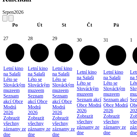
Srpen
2026
Po
Út
St
Čt
Pá
27
28
29
30
31
1
Letní kino
Letní kino
Letní kino
Letní kino
Letní kino
Let
na Salaši
na Salaši
na Salaši
na Salaši
na Salaši
na 
Léto se
Léto se
Léto se
Léto se
Léto se
Lét
Slováckým
Slováckým
Slováckým
Slováckým
Slováckým
Sl
muzeem
muzeem
muzeem
muzeem
muzeem
mu
Seznam
Seznam
Seznam
Seznam akcí
Seznam akcí
Sez
akcí Obce
akcí Obce
akcí Obce
Obce Modrá
Obce Modrá
Ob
Modrá
Modrá
Modrá
2026
2026
20
2026
2026
2026
Zobrazit
Zobrazit
Zob
Zobrazit
Zobrazit
Zobrazit
všechny
všechny
vše
všechny
všechny
všechny
záznamy ze
záznamy ze
záz
záznamy ze
záznamy ze
záznamy ze
dne
dne
dne
dne
dne
dne