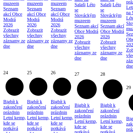
prá
muzeem
muzeem
muzeem
Salaši
Léto
Salaši
Léto
Let
Seznam
Seznam
Seznam
se
se
na 
akcí Obce
akcí Obce
akcí Obce
Slováckým
Slováckým
Lét
Modrá
Modrá
Modrá
muzeem
muzeem
Sl
2026
2026
2026
Seznam akcí
Seznam akcí
mu
Zobrazit
Zobrazit
Zobrazit
Obce Modrá
Obce Modrá
Sez
všechny
všechny
všechny
2026
2026
Ob
záznamy ze
záznamy ze
záznamy ze
Zobrazit
Zobrazit
20
dne
dne
dne
všechny
všechny
Zob
záznamy ze
záznamy ze
vše
dne
dne
záz
dne
24
25
26
27
28
29
Bigbít k
Bigbít k
Bigbít k
Bigbít k
Bigbít k
zakončení
zakončení
zakončení
zakončení
zakončení
prázdnin
prázdnin
prázdnin
prázdnin
prázdnin
Letní kemp,
Letní kemp,
Letní kemp,
Big
Letní kemp,
Letní kemp,
kde se
kde se
kde se
zak
kde se
kde se
potkává
potkává
potkává
prá
potkává
potkává