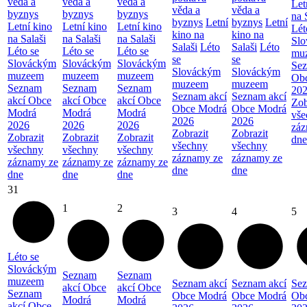
věda a
věda a
věda a
Let
věda a
věda a
byznys
byznys
byznys
na 
byznys
Letní
byznys
Letní
Letní kino
Letní kino
Letní kino
Lét
kino na
kino na
na Salaši
na Salaši
na Salaši
Sl
Salaši
Léto
Salaši
Léto
Léto se
Léto se
Léto se
mu
se
se
Slováckým
Slováckým
Slováckým
Sez
Slováckým
Slováckým
muzeem
muzeem
muzeem
Ob
muzeem
muzeem
Seznam
Seznam
Seznam
20
Seznam akcí
Seznam akcí
akcí Obce
akcí Obce
akcí Obce
Zob
Obce Modrá
Obce Modrá
Modrá
Modrá
Modrá
vše
2026
2026
2026
2026
2026
záz
Zobrazit
Zobrazit
Zobrazit
Zobrazit
Zobrazit
dne
všechny
všechny
všechny
všechny
všechny
záznamy ze
záznamy ze
záznamy ze
záznamy ze
záznamy ze
dne
dne
dne
dne
dne
31
1
2
3
4
5
Léto se
Slováckým
Seznam
Seznam
muzeem
Seznam akcí
Seznam akcí
Sez
akcí Obce
akcí Obce
Seznam
Obce Modrá
Obce Modrá
Ob
Modrá
Modrá
akcí Obce