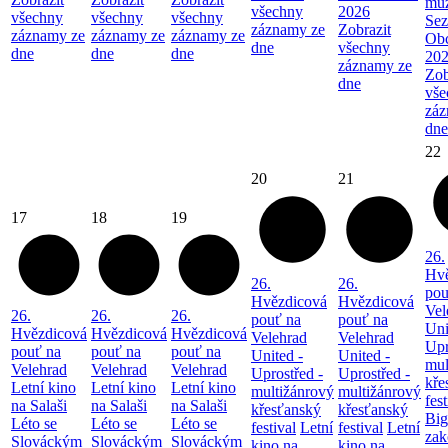
mu
všechny
2026
všechny
všechny
všechny
Sez
záznamy ze
Zobrazit
záznamy ze
záznamy ze
záznamy ze
Ob
dne
všechny
dne
dne
dne
20
záznamy ze
Zob
dne
vše
záz
dne
22
20
21
17
18
19
26.
Hvě
26.
26.
pou
Hvězdicová
Hvězdicová
Vel
26.
26.
26.
pouť na
pouť na
Uni
Hvězdicová
Hvězdicová
Hvězdicová
Velehrad
Velehrad
Upr
pouť na
pouť na
pouť na
United -
United -
mul
Velehrad
Velehrad
Velehrad
Uprostřed -
Uprostřed -
kře
Letní kino
Letní kino
Letní kino
multižánrový
multižánrový
fest
na Salaši
na Salaši
na Salaši
křesťanský
křesťanský
Big
Léto se
Léto se
Léto se
festival
Letní
festival
Letní
zak
Slováckým
Slováckým
Slováckým
kino na
kino na