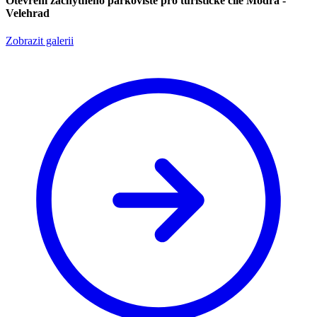
Otevření záchytného parkoviště pro turistické cíle Modrá -
Velehrad
Zobrazit galerii