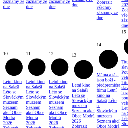
záznamy ze
záznamy ze
záznamy ze
Zobrazit
dne
20
dne
dne
dne
všechny
Zob
záznamy ze
vše
dne
záz
dne
15
14
10
11
12
13
Tit
sla
Pou
Máma a táta
vel
jsou boží -
Letní kino
Letní kino
Letní kino
Tit
Letní kino
předpremiéra
na Salaši
na Salaši
na Salaši
sla
na Salaši
filmu
Letní
Léto se
Léto se
Léto se
baz
Léto se
kino na
Slováckým
Slováckým
Slováckým
pou
Slováckým
Salaši
Léto
muzeem
muzeem
muzeem
vel
muzeem
se
Seznam
Seznam
Seznam
Let
Seznam akcí
Slováckým
akcí Obce
akcí Obce
akcí Obce
na 
Obce Modrá
muzeem
Modrá
Modrá
Modrá
Lét
2026
Seznam akcí
2026
2026
2026
Sl
Zobrazit
Obce Modrá
Zobrazit
Zobrazit
Zobrazit