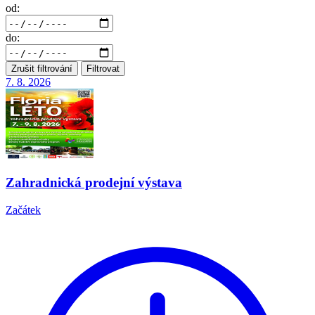
od:
do:
Zrušit filtrování
Filtrovat
7. 8.
2026
Zahradnická prodejní výstava
Začátek