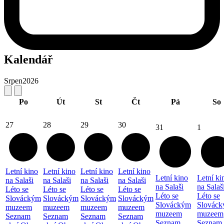
Kalendář
Srpen
2026
Po
Út
St
Čt
Pá
So
27
28
29
30
31
1
Letní kino
Letní kino
Letní kino
Letní kino
Letní kino
Letní ki
na Salaši
na Salaši
na Salaši
na Salaši
na Salaši
na Salaš
Léto se
Léto se
Léto se
Léto se
Léto se
Léto se
Slováckým
Slováckým
Slováckým
Slováckým
Slováckým
Slovác
muzeem
muzeem
muzeem
muzeem
muzeem
muzeem
Seznam
Seznam
Seznam
Seznam
Seznam
Seznam