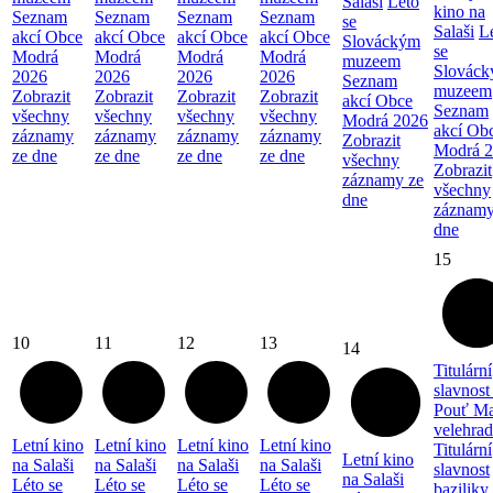
Salaši
Léto
kino na
Seznam
Seznam
Seznam
Seznam
se
Salaši
L
akcí Obce
akcí Obce
akcí Obce
akcí Obce
Slováckým
se
Modrá
Modrá
Modrá
Modrá
muzeem
Slovác
2026
2026
2026
2026
Seznam
muzeem
Zobrazit
Zobrazit
Zobrazit
Zobrazit
akcí Obce
Seznam
všechny
všechny
všechny
všechny
Modrá 2026
akcí Ob
záznamy
záznamy
záznamy
záznamy
Zobrazit
Modrá 
ze dne
ze dne
ze dne
ze dne
všechny
Zobrazit
záznamy ze
všechny
dne
záznamy
dne
15
10
11
12
13
14
Titulární
slavnost
Pouť Ma
velehra
Letní kino
Letní kino
Letní kino
Letní kino
Titulární
Letní kino
na Salaši
na Salaši
na Salaši
na Salaši
slavnost
na Salaši
Léto se
Léto se
Léto se
Léto se
baziliky