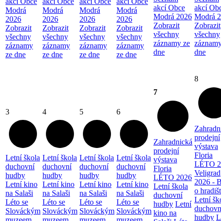
akcí Obce
akcí Obce
akcí Obce
akcí Obce
akcí Obce
akcí Ob
Modrá
Modrá
Modrá
Modrá
Modrá 2026
Modrá 
2026
2026
2026
2026
Zobrazit
Zobrazit
Zobrazit
Zobrazit
Zobrazit
Zobrazit
všechny
všechny
všechny
všechny
všechny
všechny
záznamy ze
záznamy
záznamy
záznamy
záznamy
záznamy
dne
dne
ze dne
ze dne
ze dne
ze dne
8
7
3
4
5
6
Zahradn
prodejní
Zahradnická
výstava
prodejní
Floria
Letní škola
Letní škola
Letní škola
Letní škola
výstava
LÉTO 2
duchovní
duchovní
duchovní
duchovní
Floria
Veligrad
hudby
hudby
hudby
hudby
LÉTO 2026
2026 - 
Letní kino
Letní kino
Letní kino
Letní kino
Letní škola
o hradiš
na Salaši
na Salaši
na Salaši
na Salaši
duchovní
Letní šk
Léto se
Léto se
Léto se
Léto se
hudby
Letní
duchovn
Slováckým
Slováckým
Slováckým
Slováckým
kino na
hudby
L
muzeem
muzeem
muzeem
muzeem