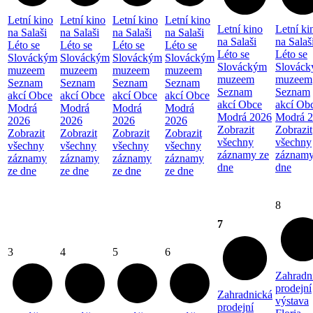
Letní kino
Letní kino
Letní kino
Letní kino
Letní kino
Letní ki
na Salaši
na Salaši
na Salaši
na Salaši
na Salaši
na Salaš
Léto se
Léto se
Léto se
Léto se
Léto se
Léto se
Slováckým
Slováckým
Slováckým
Slováckým
Slováckým
Slovác
muzeem
muzeem
muzeem
muzeem
muzeem
muzeem
Seznam
Seznam
Seznam
Seznam
Seznam
Seznam
akcí Obce
akcí Obce
akcí Obce
akcí Obce
akcí Obce
akcí Ob
Modrá
Modrá
Modrá
Modrá
Modrá 2026
Modrá 
2026
2026
2026
2026
Zobrazit
Zobrazit
Zobrazit
Zobrazit
Zobrazit
Zobrazit
všechny
všechny
všechny
všechny
všechny
všechny
záznamy ze
záznamy
záznamy
záznamy
záznamy
záznamy
dne
dne
ze dne
ze dne
ze dne
ze dne
8
7
3
4
5
6
Zahradn
prodejní
Zahradnická
výstava
prodejní