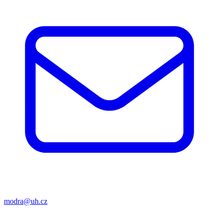
modra@uh.cz