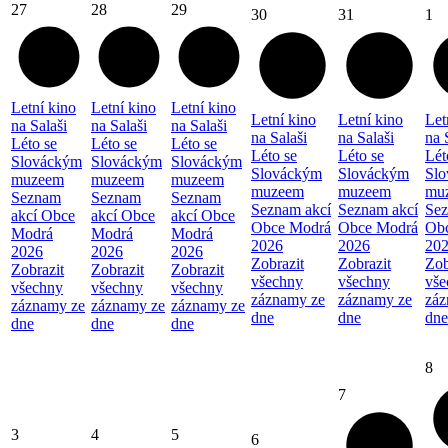
27
28
29
30
31
1
Letní kino
Letní kino
Letní kino
Letní kino
Letní kino
Let
na Salaši
na Salaši
na Salaši
na Salaši
na Salaši
na 
Léto se
Léto se
Léto se
Léto se
Léto se
Lét
Slováckým
Slováckým
Slováckým
Slováckým
Slováckým
Sl
muzeem
muzeem
muzeem
muzeem
muzeem
mu
Seznam
Seznam
Seznam
Seznam akcí
Seznam akcí
Sez
akcí Obce
akcí Obce
akcí Obce
Obce Modrá
Obce Modrá
Ob
Modrá
Modrá
Modrá
2026
2026
20
2026
2026
2026
Zobrazit
Zobrazit
Zob
Zobrazit
Zobrazit
Zobrazit
všechny
všechny
vše
všechny
všechny
všechny
záznamy ze
záznamy ze
záz
záznamy ze
záznamy ze
záznamy ze
dne
dne
dne
dne
dne
dne
8
7
3
4
5
6