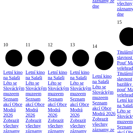
záznamy ze
všechny
dne
záznamy
dne
15
10
11
12
13
14
Titulární
slavnost
Pouť Ma
velehra
Letní kino
Letní kino
Letní kino
Letní kino
Titulární
Letní kino
na Salaši
na Salaši
na Salaši
na Salaši
slavnost
na Salaši
Léto se
Léto se
Léto se
Léto se
baziliky
Léto se
Slováckým
Slováckým
Slováckým
Slováckým
pouť Ma
Slováckým
muzeem
muzeem
muzeem
muzeem
velehra
muzeem
Seznam
Seznam
Seznam
Seznam
Letní ki
Seznam
akcí Obce
akcí Obce
akcí Obce
akcí Obce
na Salaš
akcí Obce
Modrá
Modrá
Modrá
Modrá
Léto se
Modrá 2026
2026
2026
2026
2026
Slovác
Zobrazit
Zobrazit
Zobrazit
Zobrazit
Zobrazit
muzeem
všechny
všechny
všechny
všechny
všechny
Seznam
záznamy ze
záznamy
záznamy
záznamy
záznamy
akcí Ob