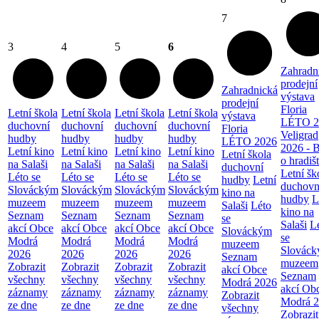
7
3
4
5
6
Zahradn
prodejní
Zahradnická
výstava
prodejní
Floria
Letní škola
Letní škola
Letní škola
Letní škola
výstava
LÉTO 2
duchovní
duchovní
duchovní
duchovní
Floria
Veligrad
hudby
hudby
hudby
hudby
LÉTO 2026
2026 - 
Letní kino
Letní kino
Letní kino
Letní kino
Letní škola
o hradiš
na Salaši
na Salaši
na Salaši
na Salaši
duchovní
Letní šk
Léto se
Léto se
Léto se
Léto se
hudby
Letní
duchovn
Slováckým
Slováckým
Slováckým
Slováckým
kino na
hudby
L
muzeem
muzeem
muzeem
muzeem
Salaši
Léto
kino na
Seznam
Seznam
Seznam
Seznam
se
Salaši
L
akcí Obce
akcí Obce
akcí Obce
akcí Obce
Slováckým
se
Modrá
Modrá
Modrá
Modrá
muzeem
Slovác
2026
2026
2026
2026
Seznam
muzeem
Zobrazit
Zobrazit
Zobrazit
Zobrazit
akcí Obce
Seznam
všechny
všechny
všechny
všechny
Modrá 2026
akcí Ob
záznamy
záznamy
záznamy
záznamy
Zobrazit
Modrá 
ze dne
ze dne
ze dne
ze dne
všechny
Zobrazit