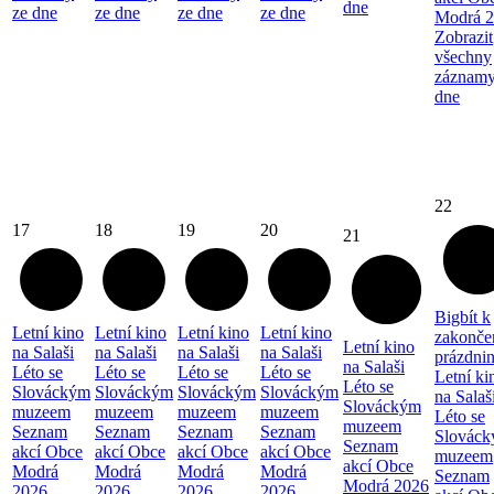
dne
ze dne
ze dne
ze dne
ze dne
Modrá 
Zobrazit
všechny
záznamy
dne
22
17
18
19
20
21
Bigbít k
Letní kino
Letní kino
Letní kino
Letní kino
zakonče
Letní kino
na Salaši
na Salaši
na Salaši
na Salaši
prázdni
na Salaši
Léto se
Léto se
Léto se
Léto se
Letní ki
Léto se
Slováckým
Slováckým
Slováckým
Slováckým
na Salaš
Slováckým
muzeem
muzeem
muzeem
muzeem
Léto se
muzeem
Seznam
Seznam
Seznam
Seznam
Slovác
Seznam
akcí Obce
akcí Obce
akcí Obce
akcí Obce
muzeem
akcí Obce
Modrá
Modrá
Modrá
Modrá
Seznam
Modrá 2026
2026
2026
2026
2026