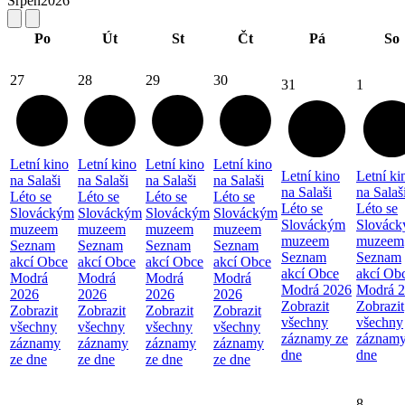
Srpen
2026
Po
Út
St
Čt
Pá
So
27
28
29
30
31
1
Letní kino
Letní kino
Letní kino
Letní kino
Letní kino
Letní ki
na Salaši
na Salaši
na Salaši
na Salaši
na Salaši
na Salaš
Léto se
Léto se
Léto se
Léto se
Léto se
Léto se
Slováckým
Slováckým
Slováckým
Slováckým
Slováckým
Slovác
muzeem
muzeem
muzeem
muzeem
muzeem
muzeem
Seznam
Seznam
Seznam
Seznam
Seznam
Seznam
akcí Obce
akcí Obce
akcí Obce
akcí Obce
akcí Obce
akcí Ob
Modrá
Modrá
Modrá
Modrá
Modrá 2026
Modrá 
2026
2026
2026
2026
Zobrazit
Zobrazit
Zobrazit
Zobrazit
Zobrazit
Zobrazit
všechny
všechny
všechny
všechny
všechny
všechny
záznamy ze
záznamy
záznamy
záznamy
záznamy
záznamy
dne
dne
ze dne
ze dne
ze dne
ze dne
8