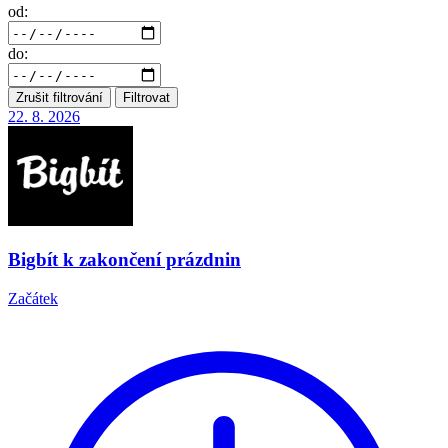
od:
do:
Zrušit filtrování
Filtrovat
22. 8.
2026
Bigbít k zakončení prázdnin
Začátek