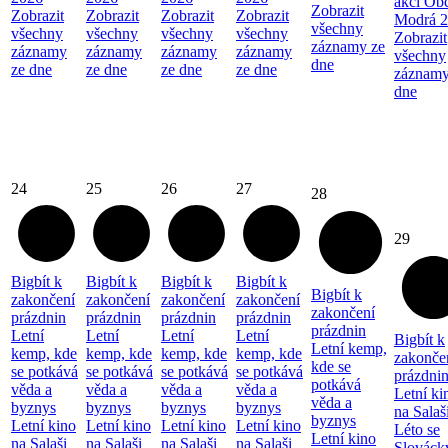
akcí Ob
Zobrazit
Zobrazit
Zobrazit
Zobrazit
Zobrazit
Modrá 
všechny
všechny
všechny
všechny
všechny
Zobrazit
záznamy ze
záznamy
záznamy
záznamy
záznamy
všechny
dne
ze dne
ze dne
ze dne
ze dne
záznamy
dne
24
25
26
27
28
29
Bigbít k
Bigbít k
Bigbít k
Bigbít k
Bigbít k
zakončení
zakončení
zakončení
zakončení
zakončení
prázdnin
prázdnin
prázdnin
prázdnin
prázdnin
Letní
Letní
Letní
Letní
Bigbít k
Letní kemp,
kemp, kde
kemp, kde
kemp, kde
kemp, kde
zakonče
kde se
se potkává
se potkává
se potkává
se potkává
prázdni
potkává
věda a
věda a
věda a
věda a
Letní ki
věda a
byznys
byznys
byznys
byznys
na Salaš
byznys
Letní kino
Letní kino
Letní kino
Letní kino
Léto se
Letní kino
na Salaši
na Salaši
na Salaši
na Salaši
Slovác